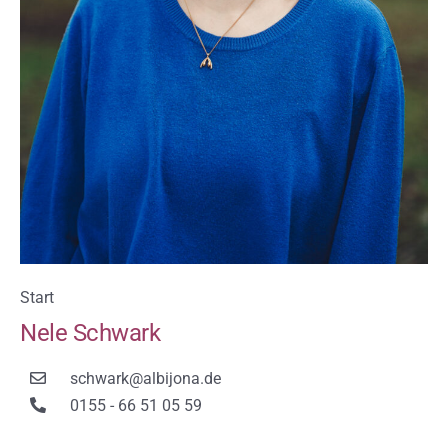
Sie befinden sich hier:
Start
Nele Schwark
schwark@albijona.de
0155 - 66 51 05 59